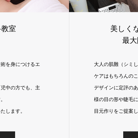
科教室
美しく
最大
技術を身につけるエ
大人の肌難（シミし
ケアはもちろんの
育児中の方でも、主
デザインに定評の
す。
様の目の形や睫毛
いたします。
目元作りをご提案