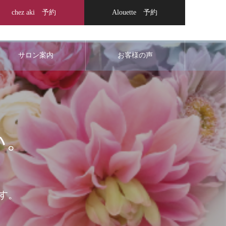
chez aki 予約
Alouette 予約
サロン案内
お客様の声
い。
す。