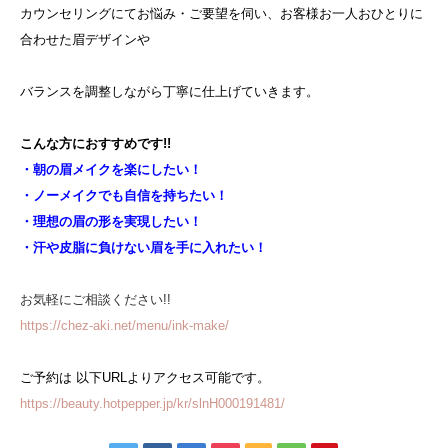
カウンセリングにてお悩み・ご要望を伺い、お客様お一人おひとりに
合わせた眉デザインや
バランスを調整しながら丁寧に仕上げていきます。
こんな方におすすめです!!
・朝の眉メイクを楽にしたい！
・ノーメイクでも自信を持ちたい！
・理想の眉の形を実現したい！
・汗や皮脂に負けない眉を手に入れたい！
お気軽にご相談ください!!
https://chez-aki.net/menu/ink-make/
ご予約は 以下URLよりアクセス可能です。
https://beauty.hotpepper.jp/kr/slnH000191481/